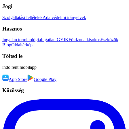
Jogi
Szolgáltatási feltételek
Adatvédelmi irányelvek
Hasznos
Ingatlan terminológia
Ingatlan GYIK
Földzóna kisokos
Eszközök
Blog
Oldaltérkép
Töltsd le
indo.rent
mobilapp
App Store
Google Play
Közösség