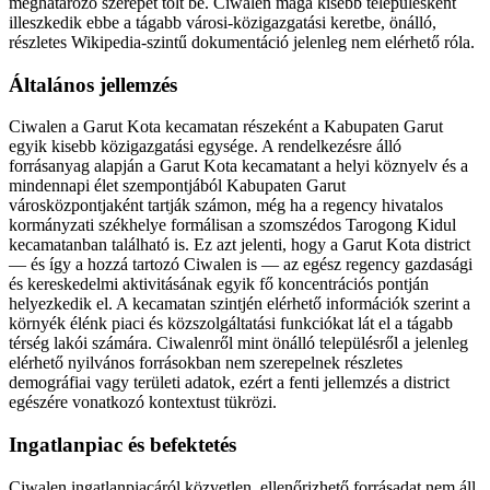
meghatározó szerepet tölt be. Ciwalen maga kisebb településként
illeszkedik ebbe a tágabb városi-közigazgatási keretbe, önálló,
részletes Wikipedia-szintű dokumentáció jelenleg nem elérhető róla.
Általános jellemzés
Ciwalen a Garut Kota kecamatan részeként a Kabupaten Garut
egyik kisebb közigazgatási egysége. A rendelkezésre álló
forrásanyag alapján a Garut Kota kecamatant a helyi köznyelv és a
mindennapi élet szempontjából Kabupaten Garut
városközpontjaként tartják számon, még ha a regency hivatalos
kormányzati székhelye formálisan a szomszédos Tarogong Kidul
kecamatanban található is. Ez azt jelenti, hogy a Garut Kota district
— és így a hozzá tartozó Ciwalen is — az egész regency gazdasági
és kereskedelmi aktivitásának egyik fő koncentrációs pontján
helyezkedik el. A kecamatan szintjén elérhető információk szerint a
környék élénk piaci és közszolgáltatási funkciókat lát el a tágabb
térség lakói számára. Ciwalenről mint önálló településről a jelenleg
elérhető nyilvános forrásokban nem szerepelnek részletes
demográfiai vagy területi adatok, ezért a fenti jellemzés a district
egészére vonatkozó kontextust tükrözi.
Ingatlanpiac és befektetés
Ciwalen ingatlanpiacáról közvetlen, ellenőrizhető forrásadat nem áll