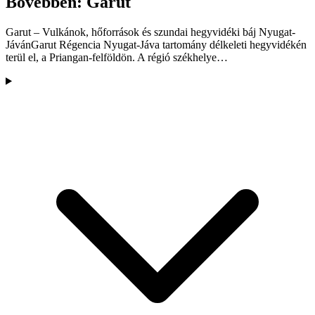
Bővebben: Garut
Garut – Vulkánok, hőforrások és szundai hegyvidéki báj Nyugat-
JávánGarut Régencia Nyugat-Jáva tartomány délkeleti hegyvidékén
terül el, a Priangan-felföldön. A régió székhelye…