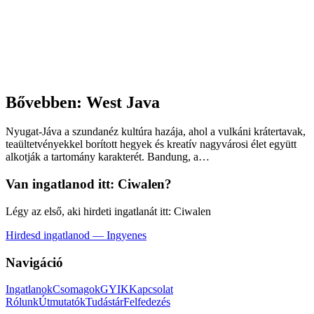
Bővebben: West Java
Nyugat-Jáva a szundanéz kultúra hazája, ahol a vulkáni krátertavak,
teaültetvényekkel borított hegyek és kreatív nagyvárosi élet együtt
alkotják a tartomány karakterét. Bandung, a…
Van ingatlanod itt:
Ciwalen
?
Légy az első, aki hirdeti ingatlanát itt: Ciwalen
Hirdesd ingatlanod — Ingyenes
Navigáció
Ingatlanok
Csomagok
GYIK
Kapcsolat
Rólunk
Útmutatók
Tudástár
Felfedezés