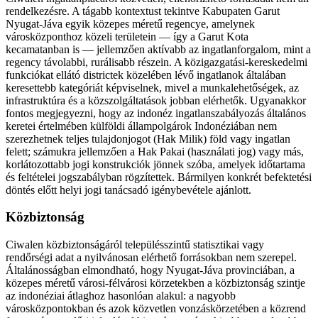
rendelkezésre. A tágabb kontextust tekintve Kabupaten Garut
Nyugat-Jáva egyik közepes méretű regencye, amelynek
városközponthoz közeli területein — így a Garut Kota
kecamatanban is — jellemzően aktívabb az ingatlanforgalom, mint a
regency távolabbi, rurálisabb részein. A közigazgatási-kereskedelmi
funkciókat ellátó districtek közelében lévő ingatlanok általában
keresettebb kategóriát képviselnek, mivel a munkalehetőségek, az
infrastruktúra és a közszolgáltatások jobban elérhetők. Ugyanakkor
fontos megjegyezni, hogy az indonéz ingatlanszabályozás általános
keretei értelmében külföldi állampolgárok Indonéziában nem
szerezhetnek teljes tulajdonjogot (Hak Milik) föld vagy ingatlan
felett; számukra jellemzően a Hak Pakai (használati jog) vagy más,
korlátozottabb jogi konstrukciók jönnek szóba, amelyek időtartama
és feltételei jogszabályban rögzítettek. Bármilyen konkrét befektetési
döntés előtt helyi jogi tanácsadó igénybevétele ajánlott.
Közbiztonság
Ciwalen közbiztonságáról településszintű statisztikai vagy
rendőrségi adat a nyilvánosan elérhető forrásokban nem szerepel.
Általánosságban elmondható, hogy Nyugat-Jáva provinciában, a
közepes méretű városi-félvárosi körzetekben a közbiztonság szintje
az indonéziai átlaghoz hasonlóan alakul: a nagyobb
városközpontokban és azok közvetlen vonzáskörzetében a közrend