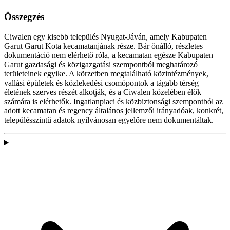
Összegzés
Ciwalen egy kisebb település Nyugat-Jáván, amely Kabupaten
Garut Garut Kota kecamatanjának része. Bár önálló, részletes
dokumentáció nem elérhető róla, a kecamatan egésze Kabupaten
Garut gazdasági és közigazgatási szempontból meghatározó
területeinek egyike. A körzetben megtalálható közintézmények,
vallási épületek és közlekedési csomópontok a tágabb térség
életének szerves részét alkotják, és a Ciwalen közelében élők
számára is elérhetők. Ingatlanpiaci és közbiztonsági szempontból az
adott kecamatan és regency általános jellemzői irányadóak, konkrét,
településszintű adatok nyilvánosan egyelőre nem dokumentáltak.