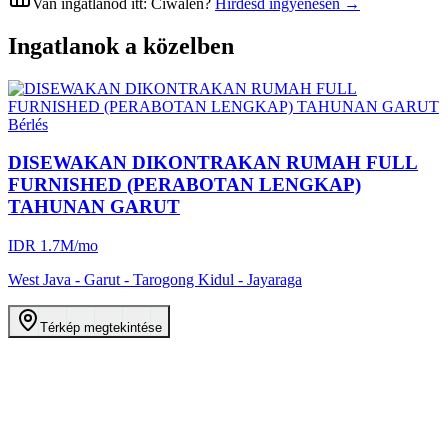
Van ingatlanod itt:
Ciwalen
?
Hirdesd ingyenesen →
Ingatlanok a közelben
Bérlés
DISEWAKAN DIKONTRAKAN RUMAH FULL
FURNISHED (PERABOTAN LENGKAP)
TAHUNAN GARUT
IDR
1.7M
/mo
West Java - Garut - Tarogong Kidul - Jayaraga
Térkép megtekintése