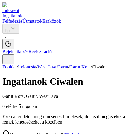
indo.rent
Ingatlanok
Felfedezés
Útmutatók
Eszközök
Rp
...
Bejelentkezés
Regisztráció
Főoldal
/
Indonesia
/
West Java
/
Garut
/
Garut Kota
/
Ciwalen
Ingatlanok
Ciwalen
Garut Kota
,
Garut
,
West Java
0
elérhető ingatlan
Ezen a területen még nincsenek hirdetések, de nézd meg ezeket a
remek lehetőségeket a közelben!