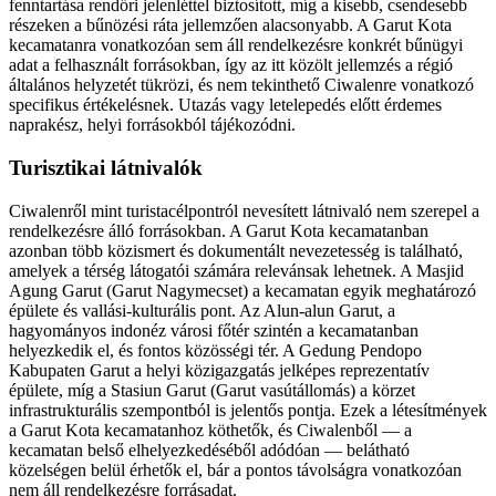
fenntartása rendőri jelenléttel biztosított, míg a kisebb, csendesebb
részeken a bűnözési ráta jellemzően alacsonyabb. A Garut Kota
kecamatanra vonatkozóan sem áll rendelkezésre konkrét bűnügyi
adat a felhasznált forrásokban, így az itt közölt jellemzés a régió
általános helyzetét tükrözi, és nem tekinthető Ciwalenre vonatkozó
specifikus értékelésnek. Utazás vagy letelepedés előtt érdemes
naprakész, helyi forrásokból tájékozódni.
Turisztikai látnivalók
Ciwalenről mint turistacélpontról nevesített látnivaló nem szerepel a
rendelkezésre álló forrásokban. A Garut Kota kecamatanban
azonban több közismert és dokumentált nevezetesség is található,
amelyek a térség látogatói számára relevánsak lehetnek. A Masjid
Agung Garut (Garut Nagymecset) a kecamatan egyik meghatározó
épülete és vallási-kulturális pont. Az Alun-alun Garut, a
hagyományos indonéz városi főtér szintén a kecamatanban
helyezkedik el, és fontos közösségi tér. A Gedung Pendopo
Kabupaten Garut a helyi közigazgatás jelképes reprezentatív
épülete, míg a Stasiun Garut (Garut vasútállomás) a körzet
infrastrukturális szempontból is jelentős pontja. Ezek a létesítmények
a Garut Kota kecamatanhoz köthetők, és Ciwalenből — a
kecamatan belső elhelyezkedéséből adódóan — belátható
közelségen belül érhetők el, bár a pontos távolságra vonatkozóan
nem áll rendelkezésre forrásadat.