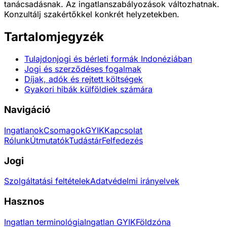
tanácsadásnak. Az ingatlanszabályozások változhatnak.
Konzultálj szakértőkkel konkrét helyzetekben.
Tartalomjegyzék
Tulajdonjogi és bérleti formák Indonéziában
Jogi és szerződéses fogalmak
Díjak, adók és rejtett költségek
Gyakori hibák külföldiek számára
Navigáció
Ingatlanok
Csomagok
GYIK
Kapcsolat
Rólunk
Útmutatók
Tudástár
Felfedezés
Jogi
Szolgáltatási feltételek
Adatvédelmi irányelvek
Hasznos
Ingatlan terminológia
Ingatlan GYIK
Földzóna