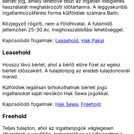
Bérleti jog, amely lehetővé teszi az ingatlan ideiglenes
használatát meghatározott időtartamra. A leggyakoribb
ingatlanhozzáférési forma külföldiek számára Balin.
Közjegyző rögzíti, nem a Földhivatal. A futamidő
jellemzően 25-30 év, meghosszabbítási lehetőséggel.
Kapcsolódó fogalmak:
Leasehold
,
Hak Pakai
Leasehold
Hosszú távú bérlet, ahol a bérlő előre fizet az egész
bérleti időszakért. A tulajdonjog az eredeti tulajdonosnál
marad.
Külföldiek legálisan birtokolhatnak bérleti jogú
ingatlanokat saját nevükön Hak Sewa jogokkal.
Kapcsolódó fogalmak:
Hak Sewa
,
Freehold
Freehold
Teljes tulajdon, ahol az ingatlanjogok véglegesen