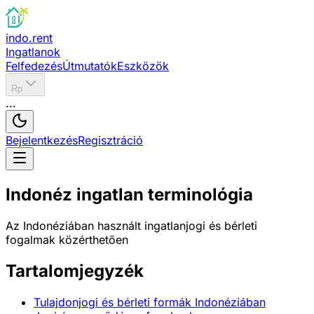
indo.rent
Ingatlanok
Felfedezés
Útmutatók
Eszközök
Rp
...
Bejelentkezés
Regisztráció
Indonéz ingatlan terminológia
Az Indonéziában használt ingatlanjogi és bérleti
fogalmak közérthetően
Tartalomjegyzék
Tulajdonjogi és bérleti formák Indonéziában