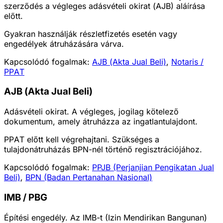
szerződés a végleges adásvételi okirat (AJB) aláírása
előtt.
Gyakran használják részletfizetés esetén vagy
engedélyek átruházására várva.
Kapcsolódó fogalmak:
AJB (Akta Jual Beli)
,
Notaris /
PPAT
AJB (Akta Jual Beli)
Adásvételi okirat. A végleges, jogilag kötelező
dokumentum, amely átruházza az ingatlantulajdont.
PPAT előtt kell végrehajtani. Szükséges a
tulajdonátruházás BPN-nél történő regisztrációjához.
Kapcsolódó fogalmak:
PPJB (Perjanjian Pengikatan Jual
Beli)
,
BPN (Badan Pertanahan Nasional)
IMB / PBG
Építési engedély. Az IMB-t (Izin Mendirikan Bangunan)