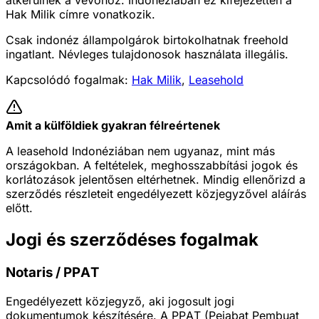
átkerülnek a vevőhöz. Indonéziában ez kifejezetten a
Hak Milik címre vonatkozik.
Csak indonéz állampolgárok birtokolhatnak freehold
ingatlant. Névleges tulajdonosok használata illegális.
Kapcsolódó fogalmak:
Hak Milik
,
Leasehold
Amit a külföldiek gyakran félreértenek
A leasehold Indonéziában nem ugyanaz, mint más
országokban. A feltételek, meghosszabbítási jogok és
korlátozások jelentősen eltérhetnek. Mindig ellenőrizd a
szerződés részleteit engedélyezett közjegyzővel aláírás
előtt.
Jogi és szerződéses fogalmak
Notaris / PPAT
Engedélyezett közjegyző, aki jogosult jogi
dokumentumok készítésére. A PPAT (Pejabat Pembuat