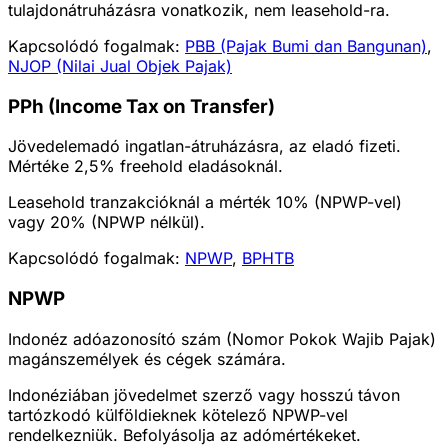
tulajdonátruházásra vonatkozik, nem leasehold-ra.
Kapcsolódó fogalmak:
PBB (Pajak Bumi dan Bangunan)
,
NJOP (Nilai Jual Objek Pajak)
PPh (Income Tax on Transfer)
Jövedelemadó ingatlan-átruházásra, az eladó fizeti.
Mértéke 2,5% freehold eladásoknál.
Leasehold tranzakcióknál a mérték 10% (NPWP-vel)
vagy 20% (NPWP nélkül).
Kapcsolódó fogalmak:
NPWP
,
BPHTB
NPWP
Indonéz adóazonosító szám (Nomor Pokok Wajib Pajak)
magánszemélyek és cégek számára.
Indonéziában jövedelmet szerző vagy hosszú távon
tartózkodó külföldieknek kötelező NPWP-vel
rendelkezniük. Befolyásolja az adómértékeket.