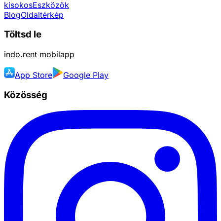
kisokos
Eszközök
Blog
Oldaltérkép
Töltsd le
indo.rent
mobilapp
App Store
Google Play
Közösség