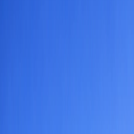
Pasang iklan gratis dalam 2 menit.
Punya properti di
Belo
?
Pasang iklan gratis →
Jelajahi
Sumbawa Barat
→
Lihat peta
Tentang Belo