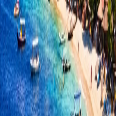
serta para ahli lokal.
===END===