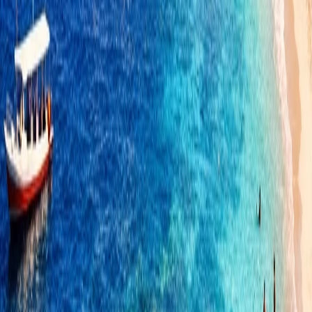
Selengkapnya tentang Sumbawa
Barat
Sumbawa Barat – Teluk Selancar dan Tambang
EmasKabupaten Sumbawa Barat terletak di bagian paling
barat laut Pulau Sumbawa. Ibu kotanya Taliwang.
Kawasan ini dikenal dengan tambang…