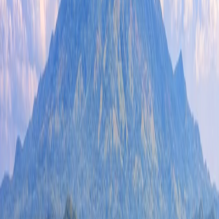
Indonesia (Hak Milik), tetapi hanya dapat
mempertahankan kepentingan properti berdasarkan hak
terbatas tertentu — seperti sewa jangka panjang (Hak
Sewa) atau kepemilikan bangunan (Hak Pakai). Regulasi
nasional ini berlaku sama terhadap Kabupaten Sumbawa
Barat, dan dengan demikian juga terhadap desa Belo.
Sebelum membuat keputusan investasi, disarankan untuk
melakukan pemeriksaan lapangan dan melibatkan ahli
hukum Indonesia.
Keamanan
Tidak ada statistik tingkat pemukiman atau sumber
terperinci yang tersedia mengenai situasi keamanan
publik Belo. Berdasarkan karakteristik yang dapat
diverifikasi dari wilayah yang lebih luas, Provinsi Nusa
Tenggara Barat, dapat dikatakan bahwa wilayah rural
provinsi ini — termasuk bagian Pulau Sumbawa yang
kurang urbanisasi — tidak termasuk dalam kategori
region Indonesia dengan risiko tinggi yang menonjol.
Ketertutupan komunitas lokal dan jaringan sosial lokal
yang kuat umumnya memberikan stabilitas dalam
kehidupan sehari-hari di desa-desa kecil. Seperti di