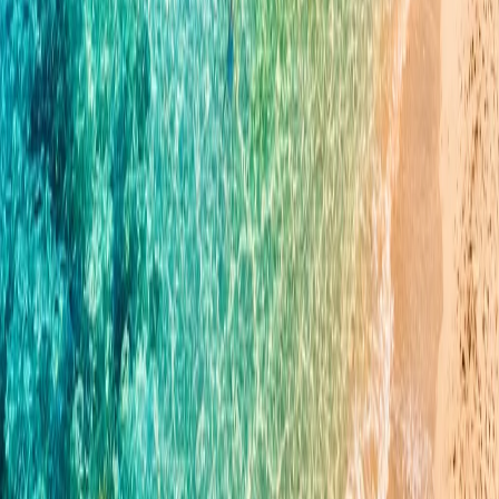
TikTok
indo.rent
Pasar real estat profesional yang menghubungkan