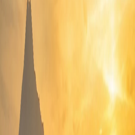
kepemilikan penuh (Hak Milik) atas properti Indonesia;
bagi mereka, terutama Hak Pakai (hak penggunaan) atau
konstruksi penyewaan jangka panjang tersedia, yang
kondisi hukumnya harus diklarifikasi dalam setiap kasus
dengan keterlibatan penasihat hukum lokal. Di kawasan
Wonosobo, pasar properti didasarkan pada permintaan
domestik, dan pengembangan infrastruktur wisata –
sejauh hal itu terkait dengan peningkatan kunjungan ke
Dataran Tinggi Dieng – mungkin dapat mempengaruhi
harga dan peluang investasi di daerah sekitarnya dalam
jangka menengah, tetapi hal ini tidak terdokumentasi
secara langsung dalam hal Bomerto.
Keamanan
Statistik atau sumber berita yang mencirikan keamanan
publik tingkat pemukiman yang berkaitan dengan
Bomerto tidak tersedia dalam materi yang dapat diakses.
Secara umum dapat dikatakan bahwa desa-desa
pedesaan di dataran tinggi Kabupaten Wonosobo dan
lebih luas lagi Jawa Tengah secara khas adalah desa-
desa dengan tingkat kejahatan rendah yang menjalani
kehidupan berbasis komunitas, di mana keamanan