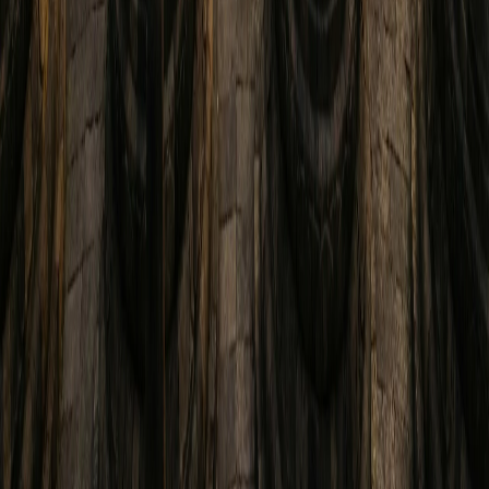
TikTok