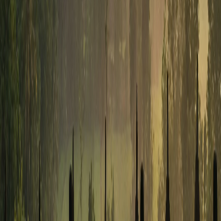
Selengkapnya tentang Wonosobo