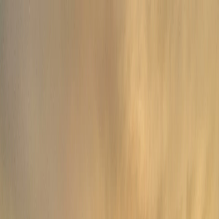
indo.rent
Properti
Jelajahi
Panduan
Alat
Rp
...
Masuk
Daftar
Beranda
/
Indonesia
/
Central
Java
/
Wonosobo
/
Wonosobo
/
Bomerto
Properti di
Bomerto
Wonosobo
,
Wonosobo
,
Central Java
0
properti tersedia
Belum ada properti di sini — jadilah yang pertama!