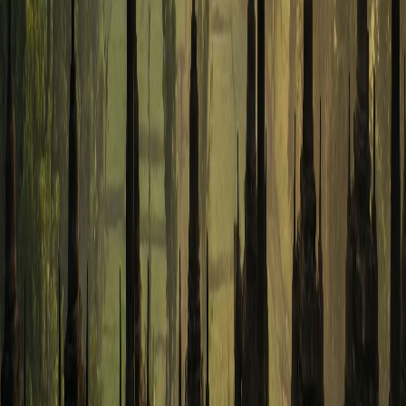
Wonosobo – Kabupaten Pegunungan di Atas Awan Jawa
Tengah Kabupaten Wonosobo berada di dataran tinggi
Jawa Tengah, mengapit Dataran Tinggi Dieng yang
terkenal di dunia. Ibu kota…