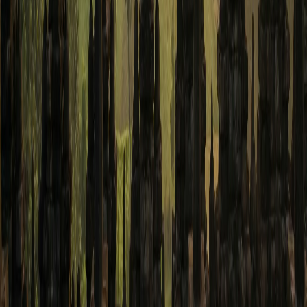
Selengkapnya tentang Central Java
Jawa Tengah adalah jantung budaya Indonesia, di mana
candi Buddha dan Hindu terbesar di dunia, tradisi Jawa
yang hidup, dan dataran tinggi vulkanik bersama-sama
menciptakan daya…
Punya properti di
Bomerto
?
Jadilah yang pertama memasang iklan properti di
Bomerto
Pasang Iklan Properti — Gratis
Navigasi