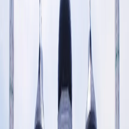
lebih baik dan komunitas pesisir yang dibangun kembali.
Urbanisasi yang cepat dan rekonstruksi pasca-tsunami
bersama-sama membentuk karakter kecamatan.
Pariwisata dan tempat wisata
Pantai Lampuuk merupakan atraksi utama kecamatan —
sebuah pantai bulan sabit panjang berpasir putih dengan
air pirus, yang telah menjadi tujuan pantai akhir pekan
paling populer di Banda Aceh. Pantai ini memiliki fasilitas
dasar, termasuk warung makan, area parkir, dan
beberapa peralatan olahraga air yang disewakan.
Peringatan Tsunami Lampuuk berfungsi sebagai
pengingat yang khidmat atas bencana tahun 2004.
Lhoknga, tepat di selatan perbatasan kecamatan,
menawarkan pantai yang dikelilingi tebing dramatis yang
populer di kalangan peselancar. Ruas pantai Baitussalam
yang lebih luas menawarkan alternatif pantai yang
kurang padat bagi mereka yang bersedia menjelajahi
luar area Lampuuk utama. Peringatan budaya dan
rekreasi bersama-sama memberikan pengalaman yang
dalam.