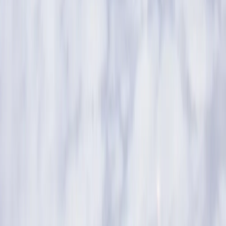
X (Twitter)