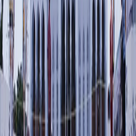
Selengkapnya tentang Aceh Besar
Aceh Besar – Jantung Provinsi di Sekitar Banda
AcehAceh Besar mengelilingi ibu kota provinsi Banda
Aceh. Wilayah ini menjadi pusat budaya dan sejarah
seluruh Provinsi Aceh, di mana…