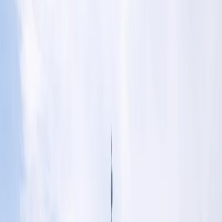
Cadek