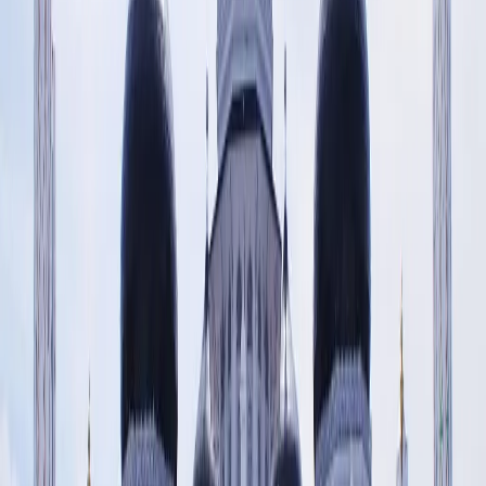
Pasar properti
Baitussalam memiliki salah satu pasar properti paling
aktif di Aceh Besar, yang didorong oleh kedekatan
dengan Banda Aceh dan konektivitas jalan yang
membaik. Harga lahan hunian terus meningkat, seiring
kecamatan menyerap pertumbuhan pinggiran kota dari
ibu kota. Pengembangan perumahan baru melayani
keluarga kelas menengah yang mencari lebih banyak
ruang dibandingkan yang ditawarkan pusat kota Banda
Aceh. Ada minat yang tumbuh pada lahan pesisir di
dekat Pantai Lampuuk, meskipun risiko tsunami tetap
menjadi faktor harga. Properti beragam dari rumah desa
sederhana hingga kompleks perumahan baru yang
dibangun khusus. Uji tuntas peta tsunami menjadi kunci.
Prospek sewa dan investasi
Permintaan sewa digerakkan oleh pekerja pulang-pergi
ke Banda Aceh, penghuni terkait universitas, dan
semakin banyak pengunjung Pantai Lampuuk yang
mencari akomodasi akhir pekan atau hari libur.