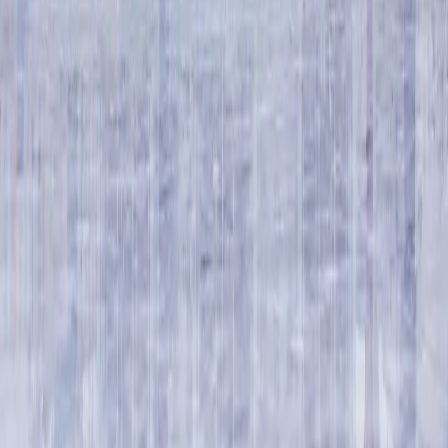
Jadilah yang pertama memasang iklan properti di
Baitussalam
Pasang Iklan Properti — Gratis
Navigasi
Properti
Paket
FAQ
Kontak
Tentang Kami
Panduan
Basis Pengetahuan
Jelajahi
Legal
Syarat Layanan
Kebijakan Privasi
Berguna
Terminologi Properti Indonesia
FAQ Properti
Panduan
Zonasi Tanah untuk Investor
Alat
Blog
Peta Situs
Unduh
indo.rent
aplikasi mobile