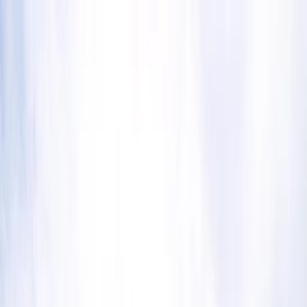
indo.rent
Properti
Jelajahi
Panduan
Alat
Rp
...
Masuk
Daftar
Beranda
/
Indonesia
/
Aceh
/
Aceh Besar
/
Baitussalam
Properti di
Baitussalam
Aceh Besar
,
Aceh
0
properti tersedia
Belum ada properti di sini — jadilah yang pertama!
Pasang iklan gratis dalam 2 menit.