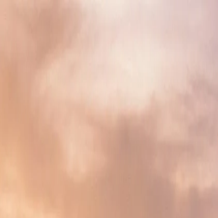
indo.rent
Ingatlanok
Felfedezés
Útmutatók
Eszközök
Rp
...
Bejelentkezés
Regisztráció
Főoldal
/
Indonesia
/
West Kalimantan
/
Sambas
/
Sajingan Besa
Ingatlanok
Santaban
Sajingan Besar
,
Sambas
,
West Kalimantan
0
elérhető ingatlan
Még nincs hirdetés itt — légy az első! Hirdesd ingatlanodat